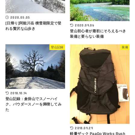
2020.05.05
[日帰り]阿能川岳 積雪期限定で登
2020.09.06
れる贅沢な山歩き
登山初心者が最初にそろえるべき
装備と要らない装備
登山記録
装備
2018.10.14
登山記録：倉掛山でスノーハイ
ク、パウダースノーを満喫してみ
た
2018.09.29
軽量ザック PaaGo Works Rush