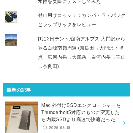
水性を実際にテストしてみた
登山用サコッシュ：カンパ・ラ・パック
とラップサックをレビュー
[1泊2日テント泊]南アルプス 大門沢から
登る白峰南嶺周遊 (奈良田→大門沢下降
点→広河内岳→大籠岳→白河内岳→笹山
→奈良田)
最新の記事
Mac 外付けSSDエンクロージャーを
Thunderbolt5対応のものに変更した
ら内蔵SSDより高速で快適だった
2025.05.18