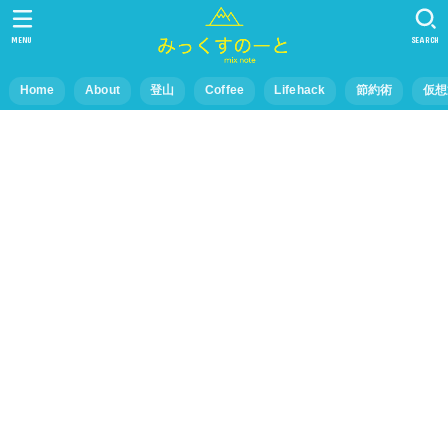
MENU
SEARCH
Home
About
登山
Coffee
Lifehack
節約術
仮想