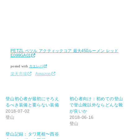
PETZL ペツル アクティックコア 最大450ルーメン レッド
E099GA01
posted with
カエレバ
楽天市場
Amazon
登山初心者が最初にそろえ
初心者向け：初めての登山
るべき装備と要らない装備
で登山靴以外ならどんな靴
2018-07-02
が良いか
登山
2018-06-16
登山
登山記録：タワ尾根〜酉谷