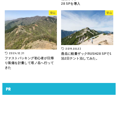
28 SPを導入
登山
登山
2019.08.23
2024.12.31
燕岳に軽量ザックRUSH28 SPで1
ファストパッキング初心者が日帰
泊2日テント泊してみた。
り装備を計量して塔ノ岳へ行って
きた
PR