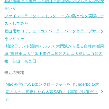
初心者向け：初めての登山で登山靴以外ならどんな靴が
良いか
ファイントラックトレイルグローブの防水性を実際にテ
ストしてみた
登山用サコッシュ：カンパ・ラ・パックとラップサック
をレビュー
[1泊2日テント泊]南アルプス 大門沢から登る白峰南嶺周
遊 (奈良田→大門沢下降点→広河内岳→大籠岳→白河内
岳→笹山→奈良田)
最近の投稿
Mac 外付けSSDエンクロージャーをThunderbolt5対
応のものに変更したら内蔵SSDより高速で快適だっ
た