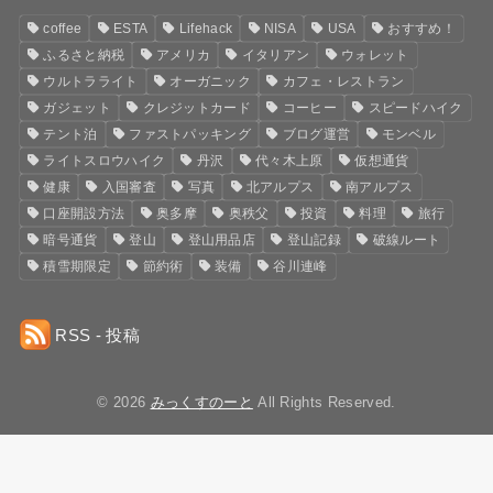
coffee
ESTA
Lifehack
NISA
USA
おすすめ！
ふるさと納税
アメリカ
イタリアン
ウォレット
ウルトラライト
オーガニック
カフェ・レストラン
ガジェット
クレジットカード
コーヒー
スピードハイク
テント泊
ファストパッキング
ブログ運営
モンベル
ライトスロウハイク
丹沢
代々木上原
仮想通貨
健康
入国審査
写真
北アルプス
南アルプス
口座開設方法
奥多摩
奥秩父
投資
料理
旅行
暗号通貨
登山
登山用品店
登山記録
破線ルート
積雪期限定
節約術
装備
谷川連峰
RSS - 投稿
© 2026
みっくすのーと
All Rights Reserved.