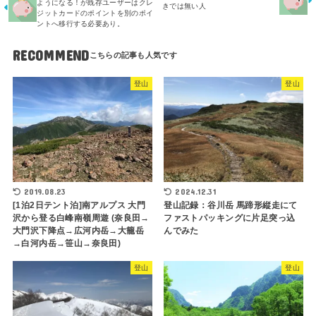
ようになる！が既存ユーザーはクレ
きでは無い人
ジットカードのポイントを別のポイ
ントへ移行する必要あり。
RECOMMEND
登山
登山
2019.08.23
2024.12.31
[1泊2日テント泊]南アルプス 大門
登山記録：谷川岳 馬蹄形縦走にて
沢から登る白峰南嶺周遊 (奈良田→
ファストパッキングに片足突っ込
大門沢下降点→広河内岳→大籠岳
んでみた
→白河内岳→笹山→奈良田)
登山
登山