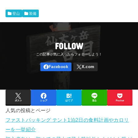
登山
装備
FOLLOW
ポスト
シェア
はてブ
送る
Pocket
人気の投稿とページ
ファストパッキング テント1泊2日の食料計画やカロリ
ーを一挙紹介