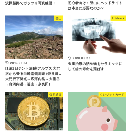
初心者向け：登山にヘッドライト
沢探勝路でガッツリ写真練習！
は本当に必要なのか？
登山
Lifehack
2018.05.20
2019.08.23
虫歯治療の詰め物をセラミックに
[1泊2日テント泊]南アルプス 大門
して歯の寿命を延ばす
沢から登る白峰南嶺周遊 (奈良田→
大門沢下降点→広河内岳→大籠岳
→白河内岳→笹山→奈良田)
仮想通貨
クレジットカード