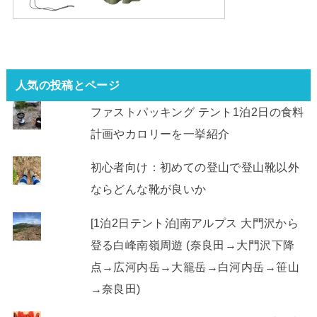
人気の投稿とページ
ファストパッキング テント1泊2日の食料
計画やカロリーを一挙紹介
初心者向け：初めての登山で登山靴以外
ならどんな靴が良いか
[1泊2日テント泊]南アルプス 大門沢から
登る白峰南嶺周遊 (奈良田→大門沢下降
点→広河内岳→大籠岳→白河内岳→笹山
→奈良田)