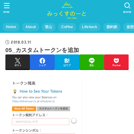
MENU
SEARCH
Home
About
登山
Coffee
Lifehack
節約術
仮想
2018.03.11
05_カスタムトークンを追加
ポスト
シェア
はてブ
送る
Pocket