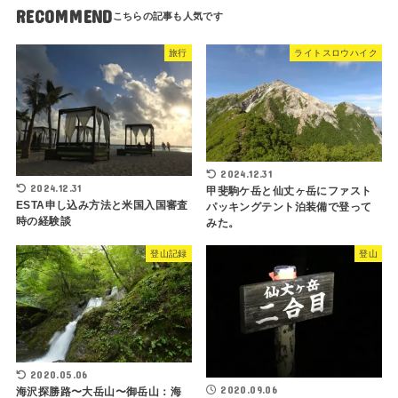
RECOMMEND
旅行
ライトスロウハイク
2024.12.31
2024.12.31
甲斐駒ケ岳と仙丈ヶ岳にファスト
ESTA申し込み方法と米国入国審査
パッキングテント泊装備で登って
時の経験談
みた。
登山記録
登山
2020.05.06
2020.09.06
海沢探勝路〜大岳山〜御岳山：海