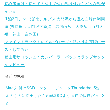
初心者向け：初めての登山で登山靴以外ならどんな靴が
良いか
[1泊2日テント泊]南アルプス 大門沢から登る白峰南嶺周
遊 (奈良田→大門沢下降点→広河内岳→大籠岳→白河内
岳→笹山→奈良田)
ファイントラックトレイルグローブの防水性を実際にテ
ストしてみた
登山用サコッシュ：カンパ・ラ・パックとラップサック
をレビュー
最近の投稿
Mac 外付けSSDエンクロージャーをThunderbolt5対
応のものに変更したら内蔵SSDより高速で快適だっ
た