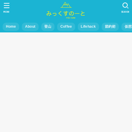
MENU
SEARCH
Home
About
登山
Coffee
Lifehack
節約術
仮想