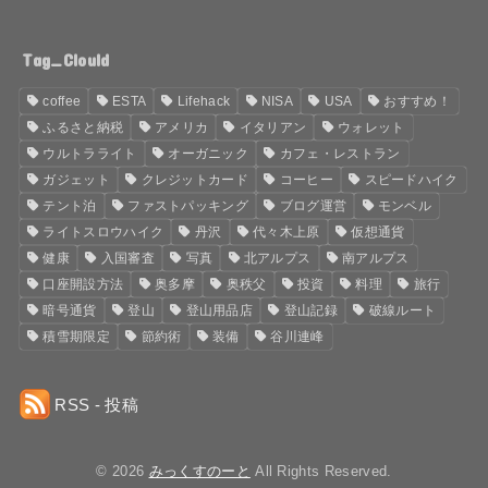
Tag_Clould
coffee
ESTA
Lifehack
NISA
USA
おすすめ！
ふるさと納税
アメリカ
イタリアン
ウォレット
ウルトラライト
オーガニック
カフェ・レストラン
ガジェット
クレジットカード
コーヒー
スピードハイク
テント泊
ファストパッキング
ブログ運営
モンベル
ライトスロウハイク
丹沢
代々木上原
仮想通貨
健康
入国審査
写真
北アルプス
南アルプス
口座開設方法
奥多摩
奥秩父
投資
料理
旅行
暗号通貨
登山
登山用品店
登山記録
破線ルート
積雪期限定
節約術
装備
谷川連峰
RSS - 投稿
© 2026
みっくすのーと
All Rights Reserved.