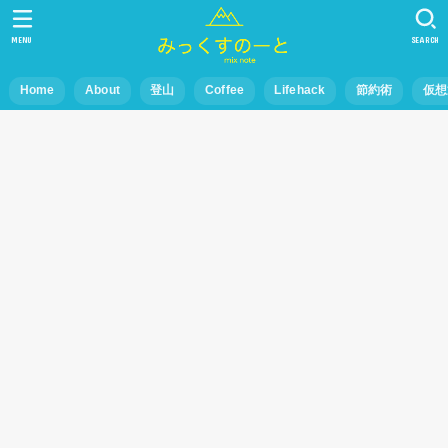
MENU
SEARCH
Home
About
登山
Coffee
Lifehack
節約術
仮想